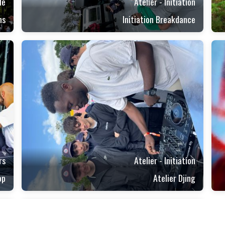
le
Atelier - Initiation
ns
Initiation Breakdance
rs
Atelier - Initiation
op
Atelier Djing