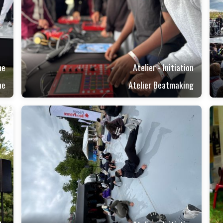
ne
Atelier - Initiation
ne
Atelier Beatmaking