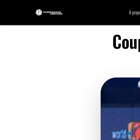
À prop
Cou